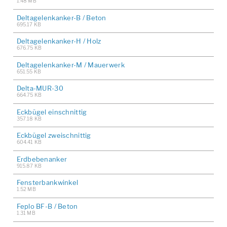
1.48 MB
Deltagelenkanker-B / Beton
695.17 KB
Deltagelenkanker-H / Holz
676.75 KB
Deltagelenkanker-M / Mauerwerk
651.55 KB
Delta-MUR-30
664.75 KB
Eckbügel einschnittig
357.18 KB
Eckbügel zweischnittig
604.41 KB
Erdbebenanker
915.87 KB
Fensterbankwinkel
1.52 MB
Feplo BF-B / Beton
1.31 MB