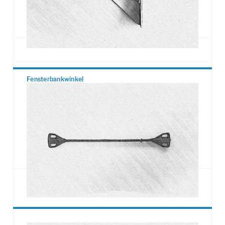
allseitige Bewegungen parallel zur Mauerebene
aufnehmen können.
Fensterbankwinkel
Dienen der Befestigung von Betonfensterbänken
am Rohbau.
Je nach Anwendung ist der Typ FW-A oder FW-I zu
verwenden.
Durch zwei Montagepositionen in vertikaler sowie
horizontaler Richtung, können nahezu alle gängigen
Situationen abgedeckt werden.