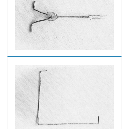
• Loch bohren (4 mm x 70 mm)
• Deltagelenkanker in die Bohrung eindrehen (min.
60 mm)
Omega Bügel in die Lagerfuge der Vorsatzschale
vermörteln.
Deltagelenkanker-M / Mauerwerk
Zweischalenmauerwerksanker für
Mauerwerkrohbau.
• Loch bohren und Siebhülse einführen
• Injektionsmörtel / Verbundmörtel einbringen
• Deltagelenkanker einsetzen
Omega Bügel in die Lagerfuge der Vorsatzschale
vermörteln.