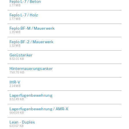
Feplo L-7 / Beton
1.77 MB
Feplo L-7 / Holz
1.77 MB
Feplo BF-M / Mauerwerk
1.35 MB
Feplo BF-2 / Mauerwerk
1.32 MB
Gerüstanker
832.01 KB
Hintermauerungsanker
750.70 KB
IHR-V
2.14 MB
Lagerfugenbewehrung
832.49 KB
Lagerfugenbewehrung / AMR-X
664.09 KB
Lean - Duplex
633.67 KB