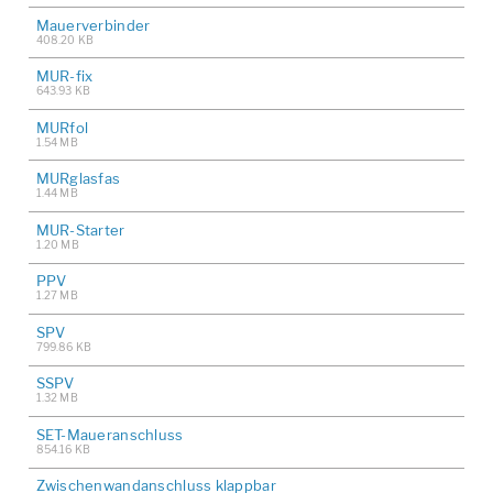
Mauerverbinder
408.20 KB
MUR-fix
643.93 KB
MURfol
1.54 MB
MURglasfas
1.44 MB
MUR-Starter
1.20 MB
PPV
1.27 MB
SPV
799.86 KB
SSPV
1.32 MB
SET-Maueranschluss
854.16 KB
Zwischenwandanschluss klappbar