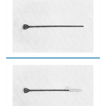
Feplo BF-2 / Mauerwerk
Zweischalenanker aus Basaltfaser für Mauerwerk -
Mauerwerk.
Diese Anker werden mit Basaltfasern gefertigt, die
im Pultrusions-Verfahren hergestellt und in eine
Harzmatrix eingebettet werden. Sie verfügen über
speziell geformte Endstücke für einen sicheren
Mörtelverbund.
Feplo BF-B / Beton
Zweischalenanker aus Basaltfaser für Mauerwerk -
Beton.
Dieser innovative Anker weist eine
Wärmeleitfahigkeit von nur 0,7 W/mK auf.
Berechnungen des U-Werts zeigen, dass er im
Vergleich zu Befestigungselementen aus Stahl die
Anforderungen an Dämmstärke und Wanddicke
vermindern kann.