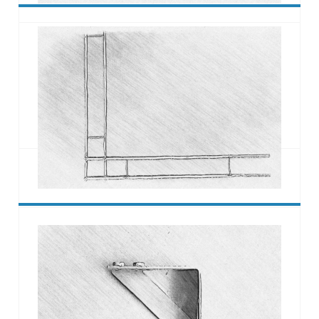
Eckbügel einschnittig
Bei durchgemauerten Ecken zur Verbesserung des
Eckverbundes.
Die äussere Vorsatzschale muss zur Gewährleistung
der Standsicherheit (Tragsicherheit) mit der
Tragkonstruktion verbunden werden.
Eckbügel zweischnittig
Die äussere Vorsatzschale muss zur Gewährleistung
der Standsicherheit (Tragsicherheit) mit der
Tragkonstruktion verbunden werden. Die
Verbindungen müssen Zug- und
Druckbeanspruchungen senkrecht zur Mauerebene
und durch Temperaturänderungen bedingte