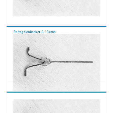
Deltagelenkanker-B / Beton
Zweischalenmauerwerksanker für Betonrohbau.
• Loch bohren und Einschlagdübel setzen.
Setzwerkzeug anlegen und mit einem Hammer den
Dübel spreizen
• Deltagelenkanker in den Einschlagdübel eindrehen
• Sicherungsmutter anziehen
Omega Bügel in die Lagerfuge der Vorsatzschale
vermörteln.
Deltagelenkanker-H / Holz
Zweischalenmauerwerksanker für Holzrohbau.