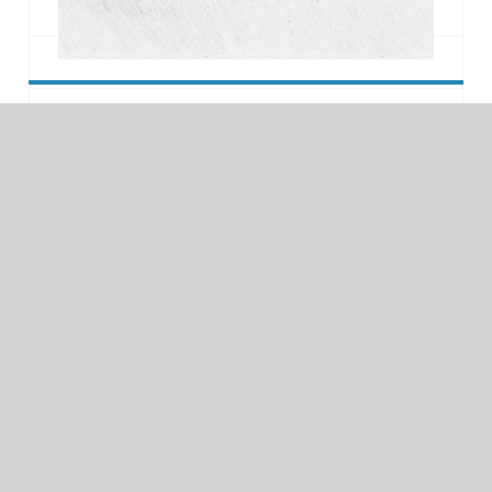
Feplo BF-M / Mauerwerk
Zweischalenanker aus Basaltfaser für Mauerwerk mit
Siebhülse.
Diese Anker werden mit Basaltfasern gefertigt, die
im Pultrusions-Verfahren hergestellt und in eine
Harzmatrix eingebettet werden. Sie verfügen über
speziell geformte Endstücke für einen sicheren
Mortelverbund.
Feplo L-7 / Holz / Beton
Zweischalenanker aus Basaltfaser für Beton & Holz.
Der Feplo-L-7- Anker ist ideal für Niedrig-
Energieprojekte, die einen Rückhalteanker mit