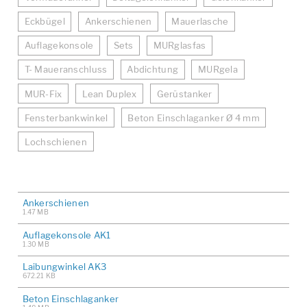
Eckbügel
Ankerschienen
Mauerlasche
Auflagekonsole
Sets
MURglasfas
T- Maueranschluss
Abdichtung
MURgela
MUR-Fix
Lean Duplex
Gerüstanker
Fensterbankwinkel
Beton Einschlaganker Ø 4 mm
Lochschienen
Ankerschienen
1.47 MB
Auflagekonsole AK1
1.30 MB
Laibungwinkel AK3
672.21 KB
Beton Einschlaganker