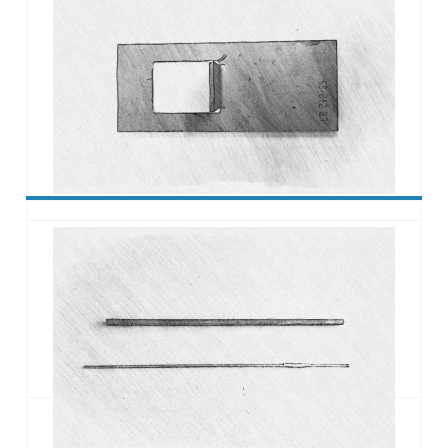
Auflagekonsole AK1
Das
AK1
dient als Hilfsmittel beim Aufmauern der
Laibungen und zugleich als Auflager für
Fensterbänke. Die rechteckige Aussparung kommt
im Mörtelblatt zu liegen und garantiert einen guten
Verbund zum Untergrund bzw. zum Mauerwerk.