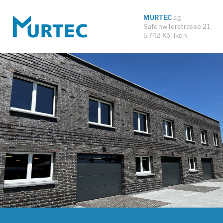
MURTEC
ag
Safenwilerstrasse 21
5742 Kölliken