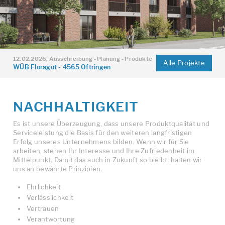
25.03.2017, Planung - Produkte
08.05.2026, Ausschreibung - Planung - Produkte
12.02.2026, Ausschreibung - Planung - Produkte
Alle Projekte
Waldeckweg 33 & 35 - 4102 Binningen
Alterswohnungen Schlossmatten - 5503 Schafisheim
WÜB Floragut - 4565 Oftringen
NACHHALTIGKEIT
Es ist unsere Überzeugung, dass unsere Produktqualität und
Serviceleistung die Basis für den weiteren langfristigen
Erfolg unseres Unternehmens bilden. Wenn wir für Sie
arbeiten, stehen Ihr Interesse und Ihre Zufriedenheit im
Mittelpunkt. Damit das auch in Zukunft so bleibt, halten wir
uns an bewährte Prinzipien.
Ehrlichkeit
Verlässlichkeit
Vertrauen
Verantwortung